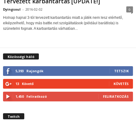
Tervezett karbantartás [UPDATE!]
Dyingsoul
-
2016-02-02
0
Holnap hajnal 3-tól tervezett karbantartás miatt a játék nem lesz elérhető,
elképzelhető, hogy más battle.net szolgáltatások (például barátlista) is
szünetelni fognak. A karbantartás várhatóan...
Közösségi háló
5,393
Rajongók
TETSZIK
13
Követő
KÖVETÉS
1,450
Feliratkozó
FELIRATKOZÁS
Twitch