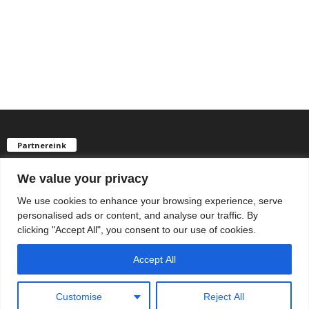
Partnereink
We value your privacy
We use cookies to enhance your browsing experience, serve
personalised ads or content, and analyse our traffic. By
clicking "Accept All", you consent to our use of cookies.
Accept All
© Newsmag WordPress Theme by TagDiv
chiptuning
chiptuning
Customise
Reject All