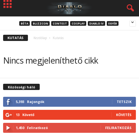
BÉTA
BLIZZCON
CONTEST
COSPLAY
DIABLO IV
EGYÉB
KUTATÁS
Kezdőlap
Kutatás
Nincs megjeleníthető cikk
Közösségi háló
5,393
Rajongók
TETSZIK
13
Követő
KÖVETÉS
1,450
Feliratkozó
FELIRATKOZÁS